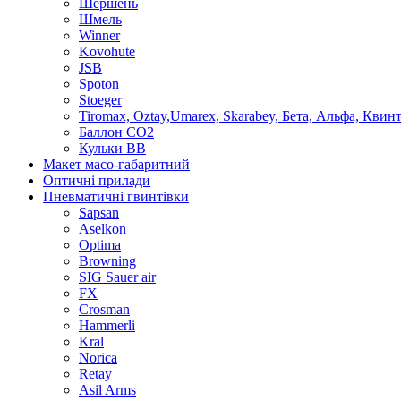
Шершень
Шмель
Winner
Kovohute
JSB
Spoton
Stoeger
Tiromax, Oztay,Umarex, Skarabey, Бета, Альфа, Квин
Баллон CO2
Кульки ВВ
Макет масо-габаритний
Оптичні прилади
Пневматичні гвинтівки
Sapsan
Aselkon
Optima
Browning
SIG Sauer air
FX
Crosman
Hammerli
Kral
Norica
Retay
Asil Arms