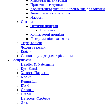
Манжеты на винтовки
Прицельные мушки
Кронштейны,планки и крепление для оптики
Запчасти в ассортименте
Насосы
Оптика
Оптичні приціли
Discovery
Коліматорні приціли
Лазерний цілевказівник
Тири, мішені
Чохли та кейси
Кобури
Сошки та упори для стрілянини
Боєприпаси
Handler & Natermann
Кулі Kandar
Холості Патрони
Norika
Remington
RWS
Crosman
GAMO
Патроны Флобера
Люман