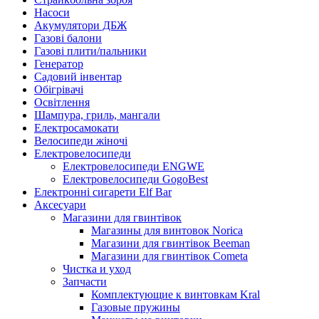
Насоси
Акумулятори ДБЖ
Газові балони
Газові плити/пальники
Генератор
Садовий інвентар
Обігрівачі
Освітлення
Шампура, гриль, мангали
Електросамокати
Велосипеди жіночі
Електровелосипеди
Електровелосипеди ENGWE
Електровелосипеди GogoBest
Електронні сигарети Elf Bar
Аксесуари
Магазини для гвинтівок
Магазины для винтовок Norica
Магазини для гвинтівок Beeman
Магазини для гвинтівок Cometa
Чистка и уход
Запчасти
Комплектующие к винтовкам Kral
Газовые пружины