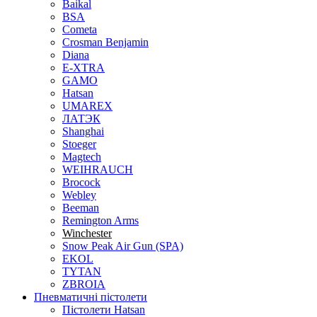
Baikal
BSA
Cometa
Crosman Benjamin
Diana
E-XTRA
GAMO
Hatsan
UMAREX
ЛАТЭК
Shanghai
Stoeger
Magtech
WEIHRAUCH
Brocock
Webley
Beeman
Remington Arms
Winchester
Snow Peak Air Gun (SPA)
EKOL
TYTAN
ZBROIA
Пневматичні пістолети
Пістолети Hatsan