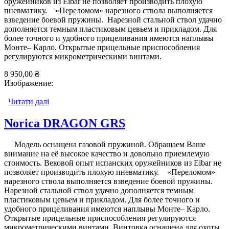
оружейников из Eibar не позволяет производить плохую
пневматику. «Переломом» нарезного ствола выполняется
взведение боевой пружины. Нарезной стальной ствол удачно
дополняется темным пластиковым цевьем и прикладом. Для
более точного и удобного прицеливания имеются наплывы
Монте– Карло. Открытые прицельные приспособления
регулируются микрометрическими винтами.
8 950,00 ₴
Изображение:
Читати далі
про Norica DRAGON с газовой пружиной
Norica DRAGON GRS
Модель оснащена газовой пружиной. Обращаем Ваше
внимание на её высокое качество и довольно приемлемую
стоимость. Вековой опыт испанских оружейников из Eibar не
позволяет производить плохую пневматику. «Переломом»
нарезного ствола выполняется взведение боевой пружины.
Нарезной стальной ствол удачно дополняется темным
пластиковым цевьем и прикладом. Для более точного и
удобного прицеливания имеются наплывы Монте– Карло.
Открытые прицельные приспособления регулируются
микрометрическими винтами. Винтовка оснащена для охоты