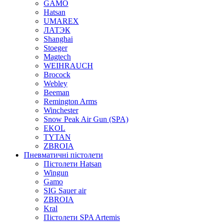
GAMO
Hatsan
UMAREX
ЛАТЭК
Shanghai
Stoeger
Magtech
WEIHRAUCH
Brocock
Webley
Beeman
Remington Arms
Winchester
Snow Peak Air Gun (SPA)
EKOL
TYTAN
ZBROIA
Пневматичні пістолети
Пістолети Hatsan
Wingun
Gamo
SIG Sauer air
ZBROIA
Kral
Пістолети SPA Artemis