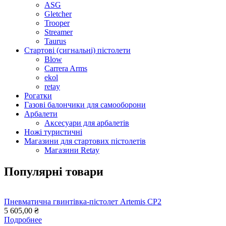
ASG
Gletcher
Trooper
Streamer
Taurus
Стартові (сигнальні) пістолети
Blow
Carrera Arms
ekol
retay
Рогатки
Газові балончики для самооборони
Арбалети
Аксесуари для арбалетів
Ножі туристичні
Магазини для стартових пістолетів
Магазини Retay
Популярні товари
Пневматична гвинтівка-пістолет Artemis CP2
5 605,00 ₴
Подробнее