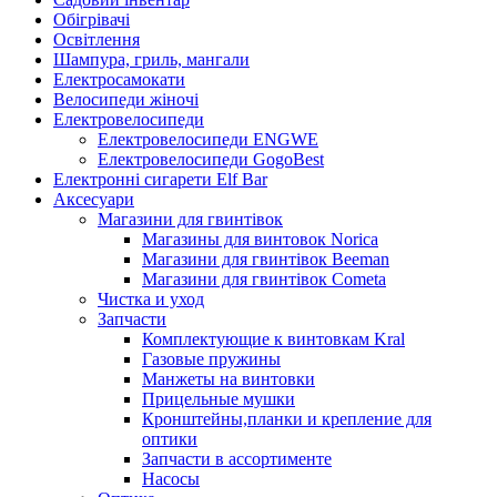
Обігрівачі
Освітлення
Шампура, гриль, мангали
Електросамокати
Велосипеди жіночі
Електровелосипеди
Електровелосипеди ENGWE
Електровелосипеди GogoBest
Електронні сигарети Elf Bar
Аксесуари
Магазини для гвинтівок
Магазины для винтовок Norica
Магазини для гвинтівок Beeman
Магазини для гвинтівок Cometa
Чистка и уход
Запчасти
Комплектующие к винтовкам Kral
Газовые пружины
Манжеты на винтовки
Прицельные мушки
Кронштейны,планки и крепление для
оптики
Запчасти в ассортименте
Насосы