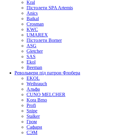
Kral
Пістолети SPA Artemis
Anics
Baikal
Crosman
KWC
UMAREX
Пістолети Borner
ASG
Gletcher
SAS
Ekol
Beeman
Револьвери під патрон Флобера
EKOL
Weihrauch
Альфа
CUNO MELCHER
Kora Brno
Profi
Snipe
Stalker
Гром
Сафари
СЭМ