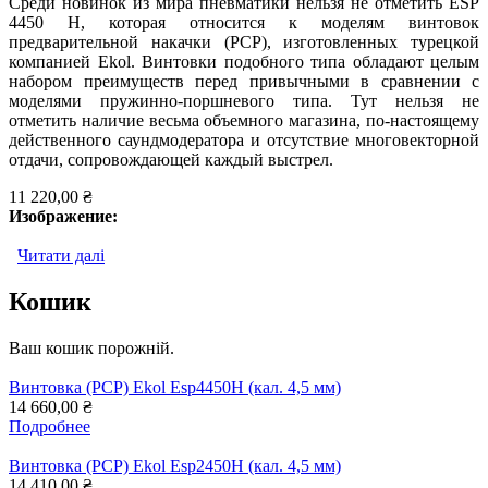
Среди новинок из мира пневматики нельзя не отметить ESP
4450 H, которая относится к моделям винтовок
предварительной накачки (PCP), изготовленных турецкой
компанией Ekol. Винтовки подобного типа обладают целым
набором преимуществ перед привычными в сравнении с
моделями пружинно-поршневого типа. Тут нельзя не
отметить наличие весьма объемного магазина, по-настоящему
действенного саундмодератора и отсутствие многовекторной
отдачи, сопровождающей каждый выстрел.
11 220,00 ₴
Изображение:
Читати далі
про Пневматическая винтовка Ekol ESP 4450 H
Кошик
Ваш кошик порожній.
Винтовка (PCP) Ekol Esp4450H (кал. 4,5 мм)
14 660,00 ₴
Подробнее
Винтовка (PCP) Ekol Esp2450H (кал. 4,5 мм)
14 410,00 ₴