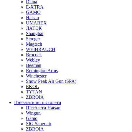
Diana
E-XTRA
GAMO
Hatsan
UMAREX
ЛАТЭК
Shanghai
Stoeger
Magtech
WEIHRAUCH
Brocock
Webley
Beeman
Remington Arms
Winchester
Snow Peak Air Gun (SPA)
EKOL
TYTAN
ZBROIA
Пневматичні пістолети
Пістолети Hatsan
Wingun
Gamo
SIG Sauer air
ZBROIA