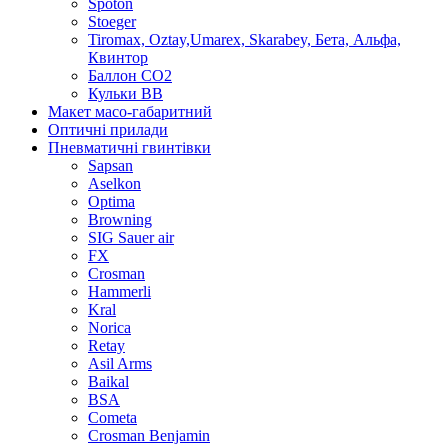
Spoton
Stoeger
Tiromax, Oztay,Umarex, Skarabey, Бета, Альфа,
Квинтор
Баллон CO2
Кульки ВВ
Макет масо-габаритний
Оптичні прилади
Пневматичні гвинтівки
Sapsan
Aselkon
Optima
Browning
SIG Sauer air
FX
Crosman
Hammerli
Kral
Norica
Retay
Asil Arms
Baikal
BSA
Cometa
Crosman Benjamin