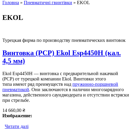
Головна
»
Пневматичні гвинтівки
» EKOL
Ви є тут
EKOL
Турецкая фирма по производству пневматических винтовок
Винтовка (PCP) Ekol Esp4450H (кал.
4,5 мм)
Ekol Esp4450H — винтовка с предварительной накачкой
(PCP) от турецкой компании Ekol. Винтовки этого
типа имеют ряд преимуществ над
пружинно-поршневой
пневматикой
. Они заключаются в наличии многозарядного
магазина, действенного саундмодерата и отсутствии встряски
при стрельбе.
14 660,00 ₴
Изображение:
Читати далі
про Винтовка (PCP) Ekol Esp4450H (кал. 4,5 мм)