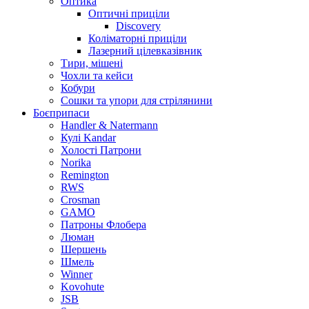
Оптика
Оптичні приціли
Discovery
Коліматорні приціли
Лазерний цілевказівник
Тири, мішені
Чохли та кейси
Кобури
Сошки та упори для стрілянини
Боєприпаси
Handler & Natermann
Кулі Kandar
Холості Патрони
Norika
Remington
RWS
Crosman
GAMO
Патроны Флобера
Люман
Шершень
Шмель
Winner
Kovohute
JSB