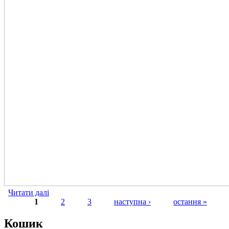
Читати далі
про Квинтор3 0,53г (150 шт)
1
2
3
наступна ›
остання »
Сторінки
Кошик