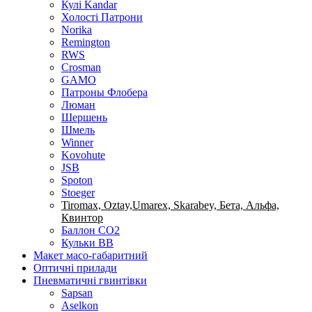
Кулі Kandar
Холості Патрони
Norika
Remington
RWS
Crosman
GAMO
Патроны Флобера
Люман
Шершень
Шмель
Winner
Kovohute
JSB
Spoton
Stoeger
Tiromax, Oztay,Umarex, Skarabey, Бета, Альфа,
Квинтор
Баллон CO2
Кульки ВВ
Макет масо-габаритний
Оптичні прилади
Пневматичні гвинтівки
Sapsan
Aselkon