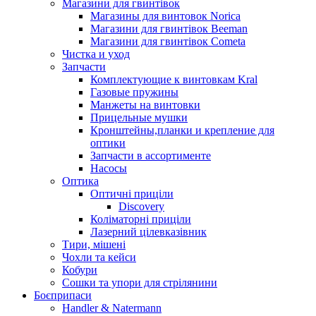
Магазини для гвинтівок
Магазины для винтовок Norica
Магазини для гвинтівок Beeman
Магазини для гвинтівок Cometa
Чистка и уход
Запчасти
Комплектующие к винтовкам Kral
Газовые пружины
Манжеты на винтовки
Прицельные мушки
Кронштейны,планки и крепление для
оптики
Запчасти в ассортименте
Насосы
Оптика
Оптичні приціли
Discovery
Коліматорні приціли
Лазерний цілевказівник
Тири, мішені
Чохли та кейси
Кобури
Сошки та упори для стрілянини
Боєприпаси
Handler & Natermann