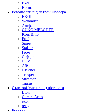
Ekol
Beeman
Револьвери під патрон Флобера
EKOL
Weihrauch
Альфа
CUNO MELCHER
Kora Brno
Profi
Snipe
Stalker
Гром
Сафари
СЭМ
ASG
Gletcher
Trooper
Streamer
Taurus
Стартові (сигнальні) пістолети
Blow
Carrera Arms
ekol
retay
Рогатки