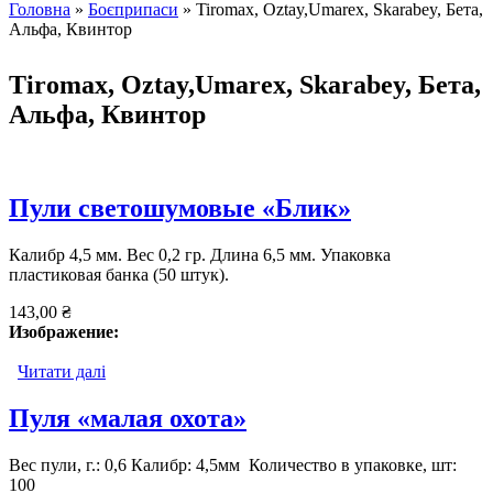
Головна
»
Боєприпаси
» Tiromax, Oztay,Umarex, Skarabey, Бета,
Альфа, Квинтор
Ви є тут
Tiromax, Oztay,Umarex, Skarabey, Бета,
Альфа, Квинтор
Пули светошумовые «Блик»
Калибр 4,5 мм. Вес 0,2 гр. Длина 6,5 мм. Упаковка
пластиковая банка (50 штук).
143,00 ₴
Изображение:
Читати далі
про Пули светошумовые «Блик»
Пуля «малая охота»
Вес пули, г.: 0,6 Калибр: 4,5мм Количество в упаковке, шт:
100