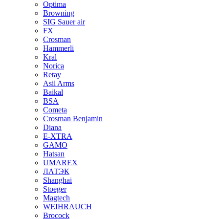
Optima
Browning
SIG Sauer air
FX
Crosman
Hammerli
Kral
Norica
Retay
Asil Arms
Baikal
BSA
Cometa
Crosman Benjamin
Diana
E-XTRA
GAMO
Hatsan
UMAREX
ЛАТЭК
Shanghai
Stoeger
Magtech
WEIHRAUCH
Brocock