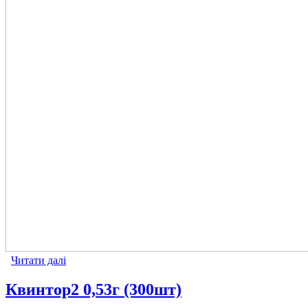
Читати далі
про Квинтор1 0,53г (300шт)
Квинтор2 0,53г (300шт)