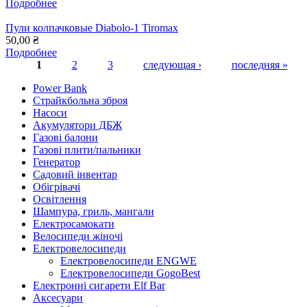
Подробнее
Пули колпачковые Diabolo-1 Tiromax
50,00 ₴
Подробнее
1
2
3
следующая ›
последняя »
Сторінки
Power Bank
Страйкбольна зброя
Насоси
Акумулятори ДБЖ
Газові балони
Газові плити/пальники
Генератор
Садовий інвентар
Обігрівачі
Освітлення
Шампура, гриль, мангали
Електросамокати
Велосипеди жіночі
Електровелосипеди
Електровелосипеди ENGWE
Електровелосипеди GogoBest
Електронні сигарети Elf Bar
Аксесуари