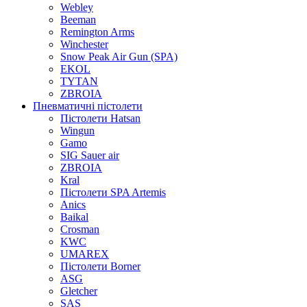
Webley
Beeman
Remington Arms
Winchester
Snow Peak Air Gun (SPA)
EKOL
TYTAN
ZBROIA
Пневматичні пістолети
Пістолети Hatsan
Wingun
Gamo
SIG Sauer air
ZBROIA
Kral
Пістолети SPA Artemis
Anics
Baikal
Crosman
KWC
UMAREX
Пістолети Borner
ASG
Gletcher
SAS