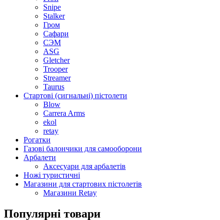
Snipe
Stalker
Гром
Сафари
СЭМ
ASG
Gletcher
Trooper
Streamer
Taurus
Стартові (сигнальні) пістолети
Blow
Carrera Arms
ekol
retay
Рогатки
Газові балончики для самооборони
Арбалети
Аксесуари для арбалетів
Ножі туристичні
Магазини для стартових пістолетів
Магазини Retay
Популярні товари