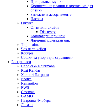
Прицельные мушки
Кронштейны,планки и крепление для
оптики
Запчасти в ассортименте
Насосы
Оптика
Оптичні приціли
Discovery
Коліматорні приціли
Лазерний цілевказівник
Тири, мішені
Чохли та кейси
Кобури
Сошки та упори для стрілянини
Боєприпаси
Handler & Natermann
Кулі Kandar
Холості Патрони
Norika
Remington
RWS
Crosman
GAMO
Патроны Флобера
Люман