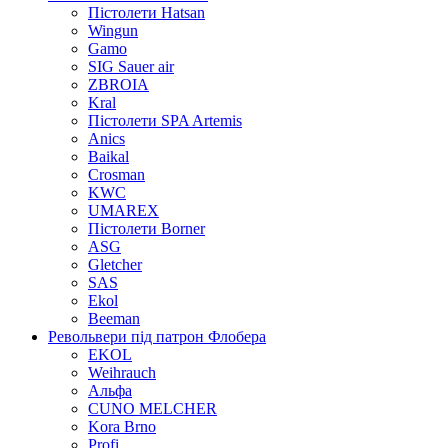
Пістолети Hatsan
Wingun
Gamo
SIG Sauer air
ZBROIA
Kral
Пістолети SPA Artemis
Anics
Baikal
Crosman
KWC
UMAREX
Пістолети Borner
ASG
Gletcher
SAS
Ekol
Beeman
Револьвери під патрон Флобера
EKOL
Weihrauch
Альфа
CUNO MELCHER
Kora Brno
Profi