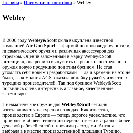
Головна
»
Пневматичні гвинтівки
» Webley
Ви є тут
Webley
В 2006 году
Webley&Scott
была выкуплена известной
компанией
Air Gun Sport
— фирмой по производству оптики,
пневматического оружия и различных аксессуаров для
стрельбы. Оценив заложенный в марку Webley&Scott
потенциал, она решила выпустить на рынок огнестрельного
оружия новую продукцию под этим брендом. Не став
утомлять себя новыми разработками — да и времени на это не
было, — компания AGS заказала линейку ружей у известных
турецких производителей. Так под брендом Webley&Scott
появились очень интересные, а главное, качественные
экземпляры.
Пневматическое оружие для
Webley&Scott
сегодня
изготавливается на турецких заводах. Как известно,
производство в Европе — теперь дорогое удовольствие, что
приводит к общей тенденции переносить его в страны с более
дешевой рабочей силой и прочими расходами. Англия
выбрала в качестве производственной площадки Турцию.