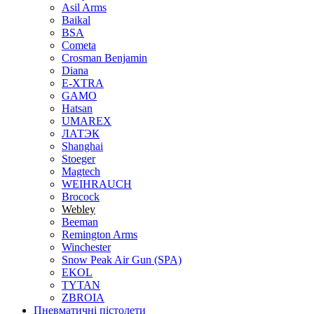
Asil Arms
Baikal
BSA
Cometa
Crosman Benjamin
Diana
E-XTRA
GAMO
Hatsan
UMAREX
ЛАТЭК
Shanghai
Stoeger
Magtech
WEIHRAUCH
Brocock
Webley
Beeman
Remington Arms
Winchester
Snow Peak Air Gun (SPA)
EKOL
TYTAN
ZBROIA
Пневматичні пістолети