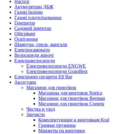
Насоси
Акумулятори ДБЖ
Газові балони
Газові плити/пальники
Генератор
Садовий інвентар
Обігрівачі
Освітлення
Шампура, гриль, мангали
Електросамокати
Велосипеди жіночі
Електровелосипеди
Електровелосипеди ENGWE
Електровелосипеди GogoBest
Електронні сигарети Elf Bar
Аксесуари
Магазини для гвинтівок
Магазины для винтовок Norica
Магазини для гвинтівок Beeman
Магазини для гвинтівок Cometa
Чистка и уход
Запчасти
Комплектующие к винтовкам Kral
Газовые пружины
Манжеты на винтовки