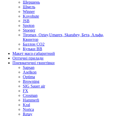
Шершень
Шмель
Winner
Kovohute
JSB
Spoton
Stoeger
Tiromax, Oztay,Umarex, Skarabey, Бета, Альфа,
Квинтор
Баллон CO2
Кульки ВВ
Макет масо-габаритний
Оптичні прилади
Пневматичні гвинтівки
Sapsan
Aselkon
Optima
Browning
SIG Sauer air
FX
Crosman
Hammerli
Kral
Norica
Retay