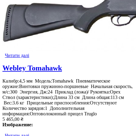
Читати далі
про Webley VMX глушитель
Webley Tomahawk
Калибр:4,5 мм Модель:Tomahawk Пневматическое
оружие:Винтовки пружинно-поршневые Начальная скорость,
м/с:300 Энергия, Дж:24 Приклад (ложа)/ Рукоятка:Орех
Ствол (характеристики):Длина 33 см Длина общая:113 см
Вес:3.6 кг Прицельные приспособления:Отсутствуют
Количество зарядов:1 Дополнительная
информация:Оптоволоконный прицел Truglo
5 465,00 ₴
Изображение:
Читати далі
про Webley Tomahawk