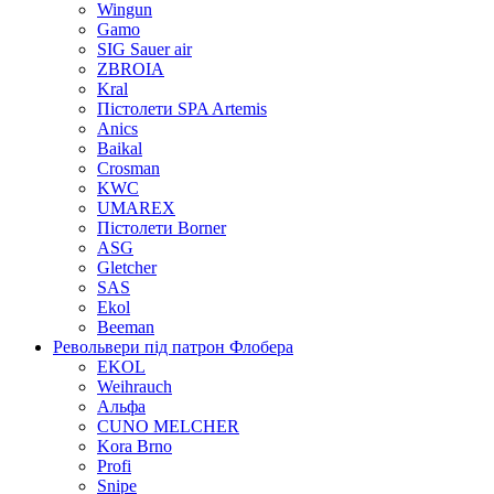
Wingun
Gamo
SIG Sauer air
ZBROIA
Kral
Пістолети SPA Artemis
Anics
Baikal
Crosman
KWC
UMAREX
Пістолети Borner
ASG
Gletcher
SAS
Ekol
Beeman
Револьвери під патрон Флобера
EKOL
Weihrauch
Альфа
CUNO MELCHER
Kora Brno
Profi
Snipe