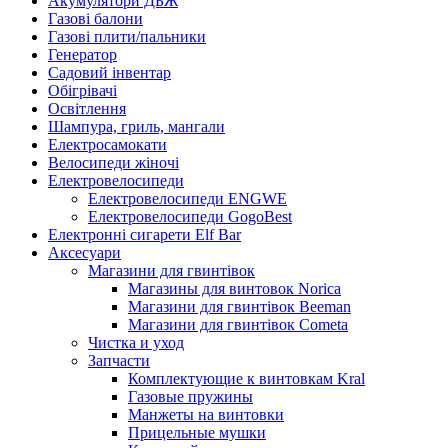
Акумулятори ДБЖ
Газові балони
Газові плити/пальники
Генератор
Садовий інвентар
Обігрівачі
Освітлення
Шампура, гриль, мангали
Електросамокати
Велосипеди жіночі
Електровелосипеди
Електровелосипеди ENGWE
Електровелосипеди GogoBest
Електронні сигарети Elf Bar
Аксесуари
Магазини для гвинтівок
Магазины для винтовок Norica
Магазини для гвинтівок Beeman
Магазини для гвинтівок Cometa
Чистка и уход
Запчасти
Комплектующие к винтовкам Kral
Газовые пружины
Манжеты на винтовки
Прицельные мушки