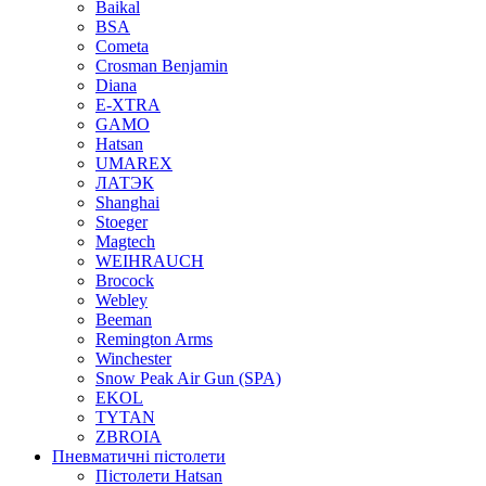
Baikal
BSA
Cometa
Crosman Benjamin
Diana
E-XTRA
GAMO
Hatsan
UMAREX
ЛАТЭК
Shanghai
Stoeger
Magtech
WEIHRAUCH
Brocock
Webley
Beeman
Remington Arms
Winchester
Snow Peak Air Gun (SPA)
EKOL
TYTAN
ZBROIA
Пневматичні пістолети
Пістолети Hatsan