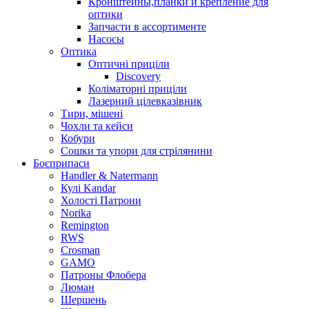
Кронштейны,планки и крепление для
оптики
Запчасти в ассортименте
Насосы
Оптика
Оптичні приціли
Discovery
Коліматорні приціли
Лазерний цілевказівник
Тири, мішені
Чохли та кейси
Кобури
Сошки та упори для стрілянини
Боєприпаси
Handler & Natermann
Кулі Kandar
Холості Патрони
Norika
Remington
RWS
Crosman
GAMO
Патроны Флобера
Люман
Шершень