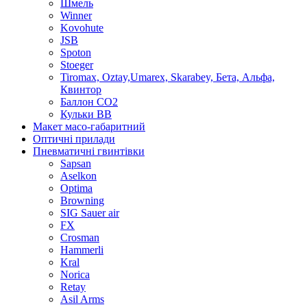
Шмель
Winner
Kovohute
JSB
Spoton
Stoeger
Tiromax, Oztay,Umarex, Skarabey, Бета, Альфа,
Квинтор
Баллон CO2
Кульки ВВ
Макет масо-габаритний
Оптичні прилади
Пневматичні гвинтівки
Sapsan
Aselkon
Optima
Browning
SIG Sauer air
FX
Crosman
Hammerli
Kral
Norica
Retay
Asil Arms