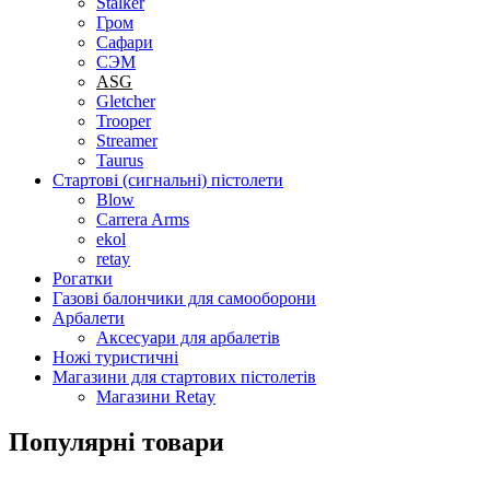
Stalker
Гром
Сафари
СЭМ
ASG
Gletcher
Trooper
Streamer
Taurus
Стартові (сигнальні) пістолети
Blow
Carrera Arms
ekol
retay
Рогатки
Газові балончики для самооборони
Арбалети
Аксесуари для арбалетів
Ножі туристичні
Магазини для стартових пістолетів
Магазини Retay
Популярні товари