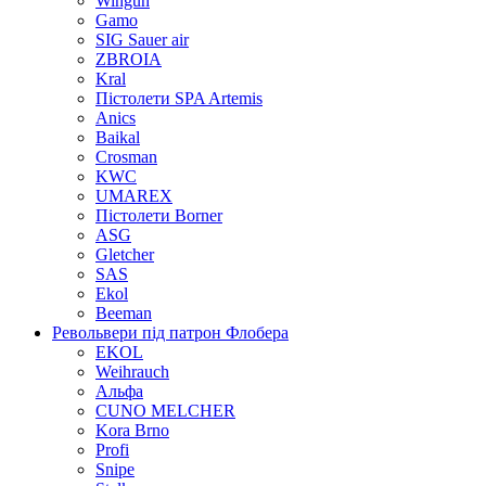
Wingun
Gamo
SIG Sauer air
ZBROIA
Kral
Пістолети SPA Artemis
Anics
Baikal
Crosman
KWC
UMAREX
Пістолети Borner
ASG
Gletcher
SAS
Ekol
Beeman
Револьвери під патрон Флобера
EKOL
Weihrauch
Альфа
CUNO MELCHER
Kora Brno
Profi
Snipe