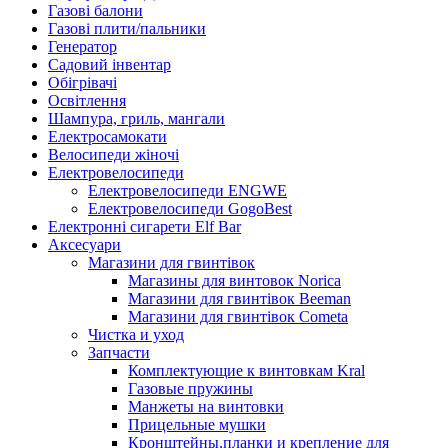
Газові балони
Газові плити/пальники
Генератор
Садовий інвентар
Обігрівачі
Освітлення
Шампура, гриль, мангали
Електросамокати
Велосипеди жіночі
Електровелосипеди
Електровелосипеди ENGWE
Електровелосипеди GogoBest
Електронні сигарети Elf Bar
Аксесуари
Магазини для гвинтівок
Магазины для винтовок Norica
Магазини для гвинтівок Beeman
Магазини для гвинтівок Cometa
Чистка и уход
Запчасти
Комплектующие к винтовкам Kral
Газовые пружины
Манжеты на винтовки
Прицельные мушки
Кронштейны,планки и крепление для