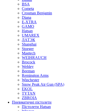
BSA
Cometa
Crosman Benjamin
Diana
E-XTRA
GAMO
Hatsan
UMAREX
ЛАТЭК
Shanghai
Stoeger
Magtech
WEIHRAUCH
Brocock
Webley
Beeman
Remington Arms
Winchester
Snow Peak Air Gun (SPA)
EKOL
TYTAN
ZBROIA
Пневматичні пістолети
Пістолети Hatsan