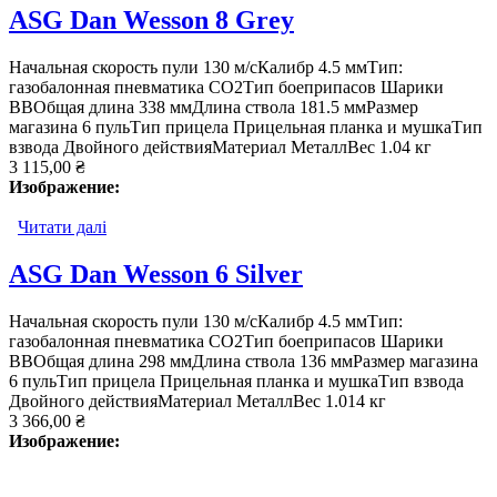
ASG Dan Wesson 8 Grey
Начальная скорость пули 130 м/сКалибр 4.5 ммТип:
газобалонная пневматика СО2Тип боеприпасов Шарики
ВВОбщая длина 338 ммДлина ствола 181.5 ммРазмер
магазина 6 пульТип прицела Прицельная планка и мушкаТип
взвода Двойного действияМатериал МеталлВес 1.04 кг
3 115,00 ₴
Изображение:
Читати далі
про ASG Dan Wesson 8 Grey
ASG Dan Wesson 6 Silver
Начальная скорость пули 130 м/сКалибр 4.5 ммТип:
газобалонная пневматика СО2Тип боеприпасов Шарики
ВВОбщая длина 298 ммДлина ствола 136 ммРазмер магазина
6 пульТип прицела Прицельная планка и мушкаТип взвода
Двойного действияМатериал МеталлВес 1.014 кг
3 366,00 ₴
Изображение: