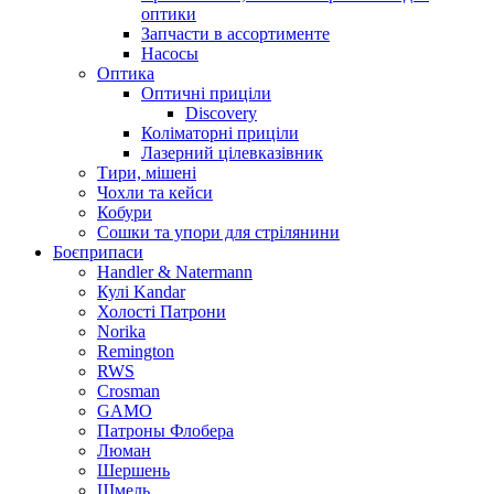
оптики
Запчасти в ассортименте
Насосы
Оптика
Оптичні приціли
Discovery
Коліматорні приціли
Лазерний цілевказівник
Тири, мішені
Чохли та кейси
Кобури
Сошки та упори для стрілянини
Боєприпаси
Handler & Natermann
Кулі Kandar
Холості Патрони
Norika
Remington
RWS
Crosman
GAMO
Патроны Флобера
Люман
Шершень
Шмель