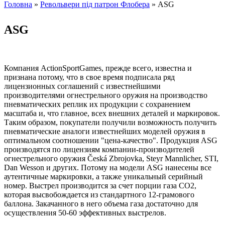
Головна
»
Револьвери під патрон Флобера
» ASG
Ви є тут
ASG
Компания ActionSportGames, прежде всего, известна и
признана потому, что в свое время подписала ряд
лицензионных соглашений с известнейшими
производителями огнестрельного оружия на производство
пневматических реплик их продукции с сохранением
масштаба и, что главное, всех внешних деталей и маркировок.
Таким образом, покупатели получили возможность получить
пневматические аналоги известнейших моделей оружия в
оптимальном соотношении "цена-качество". Продукция ASG
производятся по лицензиям компании-производителей
огнестрельного оружия Česká Zbrojovka, Steyr Mannlicher, STI,
Dan Wesson и других. Потому на модели ASG нанесены все
аутентичные маркировки, а также уникальный серийный
номер. Выстрел производится за счет порции газа СО2,
которая высвобождается из стандартного 12-грамового
баллона. Закачанного в него объема газа достаточно для
осуществления 50-60 эффективных выстрелов.