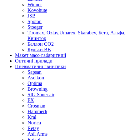
Winner
Kovohute
JSB
Spoton
Stoeger
Tiromax, Oztay,Umarex, Skarabey, Бета, Альфа,
Квинтор
Баллон CO2
Кульки ВВ
Макет масо-габаритний
Оптичні прилади
Пневматичні гвинтівки
Sapsan
Aselkon
Optima
Browning
SIG Sauer air
FX
Crosman
Hammerli
Kral
Norica
Retay
Asil Arms
Baikal