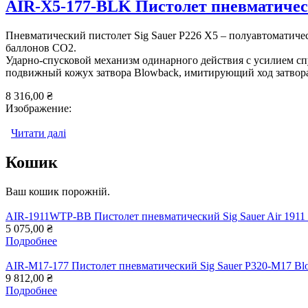
AIR-X5-177-BLK Пистолет пневматическ
Пневматический пистолет Sig Sauer P226 X5 – полуавтоматиче
баллонов СО2.
Ударно-спусковой механизм одинарного действия с усилием сп
подвижный кожух затвора Blowback, имитирующий ход затвора
8 316,00 ₴
Изображение:
Читати далі
про AIR-X5-177-BLK Пистолет пневматический Sig
Кошик
Ваш кошик порожній.
AIR-1911WTP-BB Пистолет пневматический Sig Sauer Air 1911 
5 075,00 ₴
Подробнее
AIR-M17-177 Пистолет пневматический Sig Sauer P320-M17 Bl
9 812,00 ₴
Подробнее