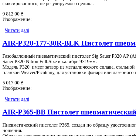
фиксированного, не регулируемого целика.
9 812,00 ₴
Изображение:
Читати далі
про AIR-M17-177 Пистолет пневматический Sig Sa
AIR-P320-177-30R-BLK Пистолет пневма
Газобаллонный пневматический пистолет Sig Sauer P320 AP (Air
Sauer P320 Nitron Full-Size в калибре 9×19мм.
Модель P320 имеет затвор из металлического сплава, стально
планкой Weaver/Picatinny, для установки фонаря или лазерного 
5 017,00 ₴
Изображение:
Читати далі
про AIR-P320-177-30R-BLK Пистолет пневматичес
AIR-P365-BB Пистолет пневматический 
Пневматический пистолет P365, создан по образцу удостоенног
ношения.
Обладает двухсторонним предохранителем, что позволяет комфо