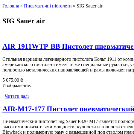
Головна
»
Пневматичні пістолети
» SIG Sauer air
Ви є тут
SIG Sauer air
AIR-1911WTP-BB Пистолет пневматическ
Стильная вариация легендарного пистолета Кольт 1911 от ком
американского пистолета имеет те же специальные рукоятки, 
полностью металлических направляющей и рамы включает патрио
5 075,00 ₴
Изображение:
Читати далі
про AIR-1911WTP-BB Пистолет пневматический Sig
AIR-M17-177 Пистолет пневматический 
Пневматический пистолет Sig Sauer P320-M17 является полнора
высокими показателями мощности, кучности и точности стрельб
Blowback и полимерную раму с размещенной под стволом планко