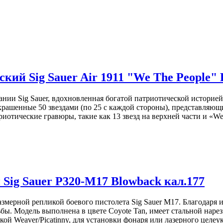
ий Sig Sauer Air 1911 "We The People" 
пании Sig Sauer, вдохновленная богатой патриотической истори
украшенные 50 звездами (по 25 с каждой стороны), представляю
тические гравюры, такие как 13 звезд на верхней части и «We 
 Sauer Air 1911 "We The People" Blowback
Sig Sauer P320-M17 Blowback кал.177
змерной репликой боевого пистолета Sig Sauer M17. Благодаря 
ы. Модель выполнена в цвете Coyote Tan, имеет стальной нарез
й Weaver/Picatinny, для установки фонаря или лазерного целеу