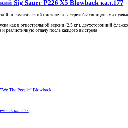
ий Sig Sauer P226 X5 Blowback кал.177
ский пневматический пистолет для стрельбы свинцовыми пулями 
уска как в огнестрельной версии (2,5 кг.), двухсторонний фла
 и реалистичную отдачу после каждого выстрела
 Sauer P226 X5 Blowback кал.177
"We The People" Blowback
owback кал.177