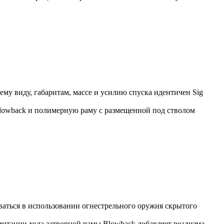
ему виду, габаритам, массе и усилию спуска идентичен Sig
 Blowback и полимерную раму с размещенной под стволом
ваться в использовании огнестрельного оружия скрытого
митации хода затворной рамы Blowback добавляет реализма