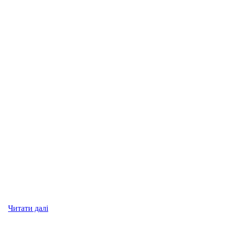
Читати далі
про AIR-P365-BB Пистолет пневматический Sig Sa